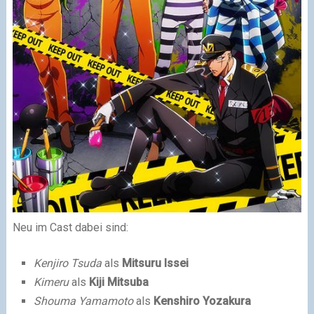
Neu im Cast dabei sind:
Kenjiro Tsuda
als
Mitsuru Issei
Kimeru
als
Kiji Mitsuba
Shouma Yamamoto
als
Kenshiro Yozakura