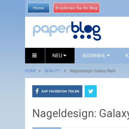
Home
Empfehlen Sie Ihr Blog
NEU
AUSWAHL
K
HOME
BEAUTY
Nageldesign: Galaxy Nails
AUF FACEBOOK TEILEN
Nageldesign: Galaxy