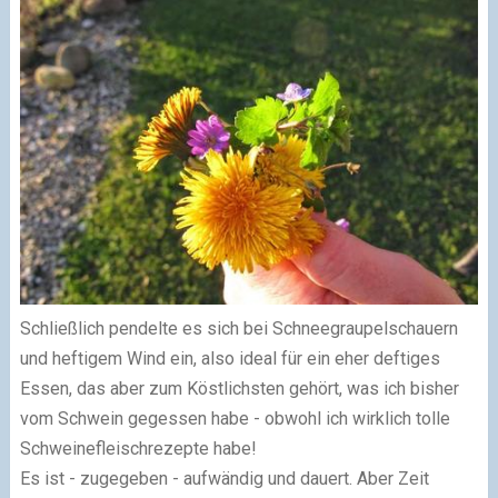
Schließlich pendelte es sich bei Schneegraupelschauern
und heftigem Wind ein, also ideal für ein eher deftiges
Essen, das aber zum Köstlichsten gehört, was ich bisher
vom Schwein gegessen habe - obwohl ich wirklich tolle
Schweinefleischrezepte habe!
Es ist - zugegeben - aufwändig und dauert. Aber Zeit