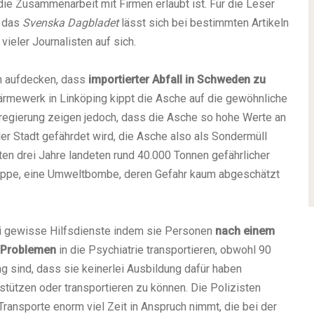
ie Zusammenarbeit mit Firmen erlaubt ist. Für die Leser
h das
Svenska Dagbladet
lässt sich bei bestimmten Artikeln
ieler Journalisten auf sich.
 aufdecken, dass
importierter Abfall in Schweden zu
ärmewerk in Linköping kippt die Asche auf die gewöhnliche
regierung zeigen jedoch, dass die Asche so hohe Werte an
er Stadt gefährdet wird, die Asche also als Sondermüll
en drei Jahre landeten rund 40.000 Tonnen gefährlicher
kippe, eine Umweltbombe, deren Gefahr kaum abgeschätzt
i gewisse Hilfsdienste indem sie Personen
nach einem
 Problemen
in die Psychiatrie transportieren, obwohl 90
g sind, dass sie keinerlei Ausbildung dafür haben
stützen oder transportieren zu können. Die Polizisten
ransporte enorm viel Zeit in Anspruch nimmt, die bei der