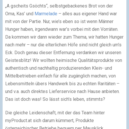
„A gscheits Gsöchts“, selbstgebackenes Brot von der
Oma, Kas’ und
Marmelade
– alles aus eigener Hand war
mit von der Partie. Nur, wie’s eben so ist wenn Männer
Hunger haben, irgendwann war’s vorbei mit den Vorräten.
Da kommen wir dann wieder zum Thema, wir hatten Hunger
nach mehr – nur die elterlichen Höfe sind nicht gleich um’s
Eck. Doch genau dieser Entfernung verdanken wir unseren
Geistesblitz! Wir wollten heimische Qualitätsprodukte von
authentisch und nachhaltig produzierenden Klein- und
Mittelbetrieben einfach für alle zugänglich machen, von
Lebensmitteln übers Handwerk bis zu echten Raritäten –
und v.a. auch direktes Lieferservice nach Hause anbieten.
Das ist doch was! So lässt sich’s leben, stimmts?
Die gleiche Leidenschaft, mit der das Team hinter
myProduct.at sich darum kümmert, Produkte
österreichischer Betriebe bequem per Mausklick