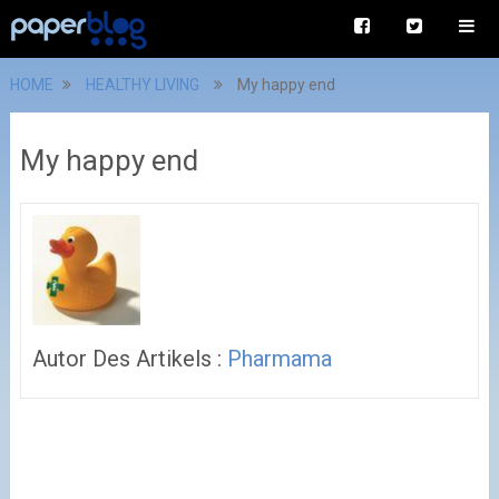
HOME
HEALTHY LIVING
My happy end
My happy end
Autor Des Artikels :
Pharmama