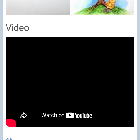
Video
via