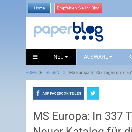
Home
Empfehlen Sie Ihr Blog
NEU
AUSWAHL
K
HOME
REISEN
MS Europa: In 337 Tagen um die W
AUF FACEBOOK TEILEN
MS Europa: In 337 T
Neuer Katalog für d