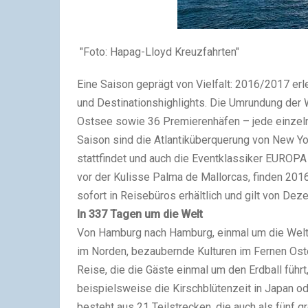
"Foto: Hapag-Lloyd Kreuzfahrten"
Eine Saison geprägt von Vielfalt: 2016/2017 e
und Destinationshighlights. Die Umrundung der 
Ostsee sowie 36 Premierenhäfen – jede einzeln
Saison sind die Atlantiküberquerung von New Yo
stattfindet und auch die Eventklassiker EUROP
vor der Kulisse Palma de Mallorcas, finden 20
sofort in Reisebüros erhältlich und gilt von Dez
In 337 Tagen um die Welt
Von Hamburg nach Hamburg, einmal um die Welt.
im Norden, bezaubernde Kulturen im Fernen Ost
Reise, die die Gäste einmal um den Erdball führt
beispielsweise die Kirschblütenzeit in Japan 
besteht aus 21 Teilstrecken, die auch als fünf 