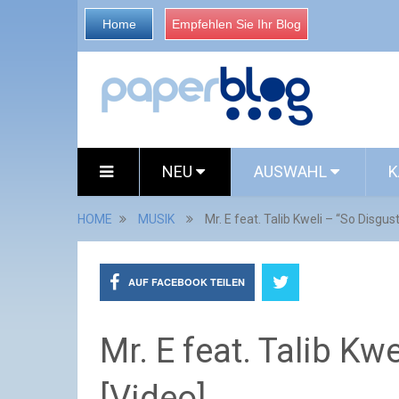
Home
Empfehlen Sie Ihr Blog
NEU
AUSWAHL
K
HOME
MUSIK
Mr. E feat. Talib Kweli – “So Disgus
AUF FACEBOOK TEILEN
Mr. E feat. Talib Kw
[Video]