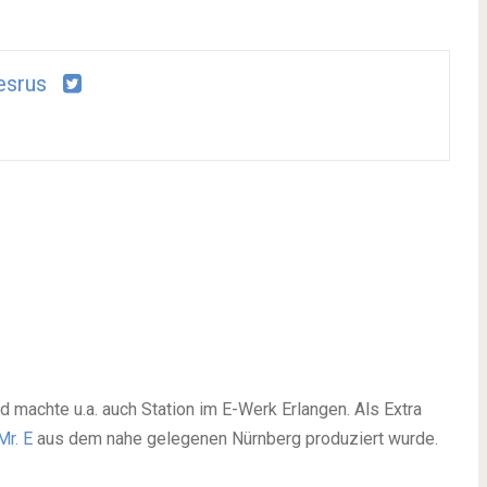
esrus
d machte u.a. auch Station im E-Werk Erlangen. Als Extra
Mr. E
aus dem nahe gelegenen Nürnberg produziert wurde.