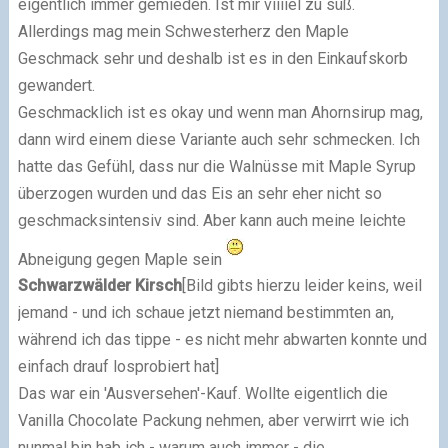
eigentlich immer gemieden. Ist mir viiiiel zu süß.
Allerdings mag mein Schwesterherz den Maple
Geschmack sehr und deshalb ist es in den Einkaufskorb
gewandert.
Geschmacklich ist es okay und wenn man Ahornsirup mag,
dann wird einem diese Variante auch sehr schmecken. Ich
hatte das Gefühl, dass nur die Walnüsse mit Maple Syrup
überzogen wurden und das Eis an sehr eher nicht so
geschmacksintensiv sind. Aber kann auch meine leichte
Abneigung gegen Maple sein
Schwarzwälder Kirsch
[Bild gibts hierzu leider keins, weil
jemand - und ich schaue jetzt niemand bestimmten an,
während ich das tippe - es nicht mehr abwarten konnte und
einfach drauf losprobiert hat]
Das war ein 'Ausversehen'-Kauf. Wollte eigentlich die
Vanilla Chocolate Packung nehmen, aber verwirrt wie ich
nunmal bin hab ich - warum auch immer - die