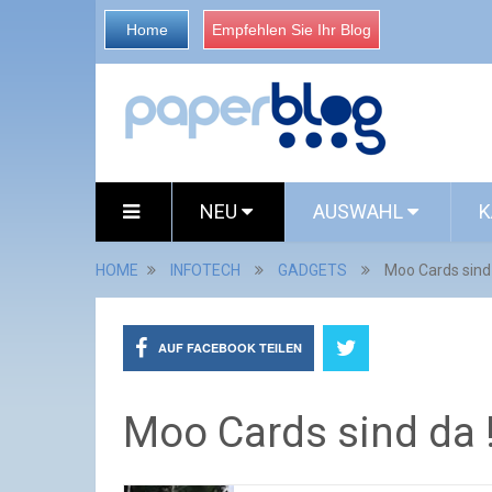
Home
Empfehlen Sie Ihr Blog
NEU
AUSWAHL
K
HOME
INFOTECH
GADGETS
Moo Cards sind 
AUF FACEBOOK TEILEN
Moo Cards sind da 