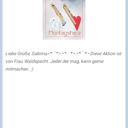
Liebe Grüße, Sabrina
.•:*¨¨*:•..•:*¨¨*:•..•:*¨¨*:•.
Diese Aktion ist
von Frau Waldspecht. Jeder der mag, kann gerne
mitmachen. :)