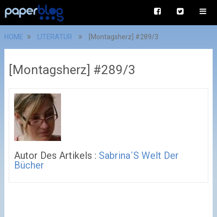
HOME
LITERATUR
[Montagsherz] #289/3
[Montagsherz] #289/3
Autor Des Artikels :
Sabrina´s Welt Der
Bücher