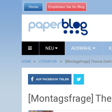
Home
Empfehlen Sie Ihr Blog
NEU
AUSWAHL
K
HOME
LITERATUR
[Montagsfrage] Thema Zei
AUF FACEBOOK TEILEN
[Montagsfrage] Th