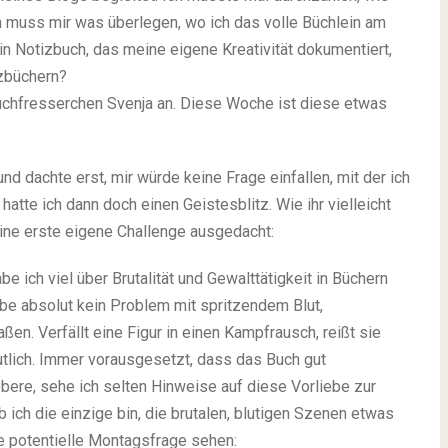
 muss mir was überlegen, wo ich das volle Büchlein am
 Notizbuch, das meine eigene Kreativität dokumentiert,
izbüchern?
uchfresserchen Svenja an. Diese Woche ist diese etwas
nd dachte erst, mir würde keine Frage einfallen, mit der ich
atte ich dann doch einen Geistesblitz. Wie ihr vielleicht
eine erste eigene Challenge ausgedacht:
e ich viel über Brutalität und Gewalttätigkeit in Büchern
be absolut kein Problem mit spritzendem Blut,
n. Verfällt eine Figur in einen Kampfrausch, reißt sie
utlich. Immer vorausgesetzt, dass das Buch gut
bere, sehe ich selten Hinweise auf diese Vorliebe zur
b ich die einzige bin, die brutalen, blutigen Szenen etwas
e potentielle Montagsfrage sehen: