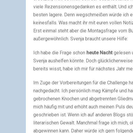
viele Rezensionensgedanken es enthält. Und ich
besten lagere. Denn wegschmeißen würde ich ein
keinesfalls. Was macht ihr mit euren vollen Not
Erst einmal steht aber die Montagsfrage vom B
außergewöhnlich. Svenja braucht unsere Hilfe:
Ich habe die Frage schon
heute Nacht
gelesen u
Svenja aushelfen könnte. Doch glücklicherweise h
bereits wisst, habe ich mir für nächstes Jahr m
Im Zuge der Vorbereitungen für die Challenge hab
nachgedacht. Ich persönlich mag Kämpfe und ha
gebrochenen Knochen und abgetrennten Gliedmaße
mich häufig mit und erhöht auch meinen Puls de
geschrieben ist. Wenn ich auf anderen Blogs stö
literarischen Gewalt. Manchmal frage ich mich, o
abgewinnen kann. Daher würde ich gern folgend