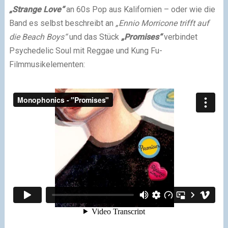
„Strange Love“
an 60s Pop aus Kalifornien – oder wie die
Band es selbst beschreibt an
„Ennio Morricone trifft auf
die Beach Boys“
und das Stück
„Promises“
verbindet
Psychedelic Soul mit Reggae und Kung Fu-
Filmmusikelementen: