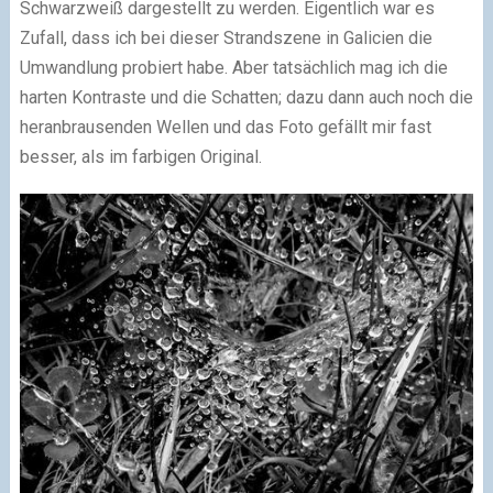
Schwarzweiß dargestellt zu werden. Eigentlich war es
Zufall, dass ich bei dieser Strandszene in Galicien die
Umwandlung probiert habe. Aber tatsächlich mag ich die
harten Kontraste und die Schatten; dazu dann auch noch die
heranbrausenden Wellen und das Foto gefällt mir fast
besser, als im farbigen Original.