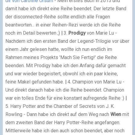
dir von Caroline Orsum
- Mein erstes Buch in 2015 und
damit habe ich direkt eine Reihe beendet. Der letzte Band
der disconnected-Reihe sollte endlich alle Fragen
beantworten... in einer Reihen-Rezi werde ich die Reihe
noch im Detail bewerten ;)
|
3.
Prodigy
von Marie Lu -
Nachdem ich den ersten Band der Legend-Trilogie vor über
einem Jahr gelesen hatte, wollte ich nun endlich im
Rahmen meines Projekts 'Mach Sie Fertig!' die Reihe
beenden. Mit Prodigy habe ich den Anfang dafür gemacht
und war wieder begeistert, obwohl ich ein paar kleine,
feine Makel gefunden habe.
|
4. Champion von Marie Lu -
Und direkt danach habe ich die Reihe beendet. Champion
war ein tolles Ende für eine konstant aufregende Reihe :)
|
5. Harry Potter and the Chamber of Secrets von J. K.
Rowling - Dann habe ich direkt auf dem Weg nach
Wien
mit
dem zweiten Band der Harry Potter-Reihe angefangen.
Mittlerweile habe ich den auch schon beendet, aber noch