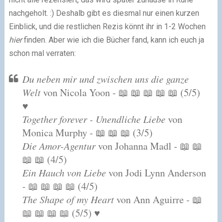
nachgeholt. :) Deshalb gibt es diesmal nur einen kurzen
Einblick, und die restlichen Rezis könnt ihr in 1-2 Wochen
hier
finden. Aber wie ich die Bücher fand, kann ich euch ja
schon mal verraten:
Du neben mir und zwischen uns die ganze
Welt
von Nicola Yoon
- 📖 📖 📖 📖 📖 (5/5)
♥
Together forever - Unendliche Liebe
von
Monica Murphy - 📖 📖 📖 (3/5)
Die Amor-Agentur
von Johanna Madl - 📖 📖
📖 📖 (4/5)
Ein Hauch von Liebe
von Jodi Lynn Anderson
- 📖 📖 📖 📖 (4/5)
The Shape of my Heart
von Ann Aguirre - 📖
📖 📖 📖 📖 (5/5)
♥