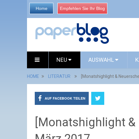
Home
Empfehlen Sie Ihr Blog
NEU
AUSWAHL
K
HOME
LITERATUR
[Monatshighlight & Neuersch
AUF FACEBOOK TEILEN
[Monatshighlight &
März 2017