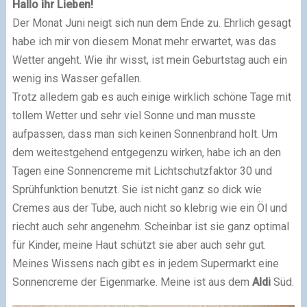
Hallo ihr Lieben!
Der Monat Juni neigt sich nun dem Ende zu. Ehrlich gesagt
habe ich mir von diesem Monat mehr e
rwartet, was das
Wetter angeht. Wie ihr wisst, ist mein Geburtstag auch ein
wenig ins Wasser g
efallen.
Trotz alledem gab es auch einige wirklich schöne Tage mit
tollem Wetter und sehr viel Sonne und m
an musste
aufpassen, dass man sich keinen Sonnenbrand holt. Um
dem weitestgehend entgegen
zu wirken, habe ich an den
Tagen eine Sonnencreme mit Lichtschutzfaktor 30 und
Sprühfunktion
benutzt. Sie ist nicht ganz so dick wie
Cremes aus der Tube, auch nicht so klebrig wie ein Öl und
r
iecht auch sehr angenehm. Scheinbar ist sie ganz optimal
für Kinder, meine Haut schützt sie aber
auch sehr gut.
Meines Wissens nach gibt es in jedem Supermarkt eine
Sonnencreme der E
igenmarke. Meine ist aus dem
Aldi
Süd.