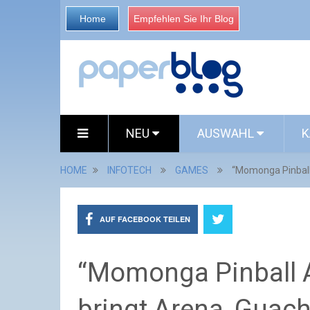
Home
Empfehlen Sie Ihr Blog
NEU
AUSWAHL
K
HOME
INFOTECH
GAMES
“Momonga Pinball
AUF FACEBOOK TEILEN
“Momonga Pinball 
bringt Arena, Guac