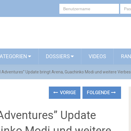
ATEGORIEN
DOSSIERS
VIDEOS
RAN
 Adventures” Update bringt Arena, Guachinko Modi und weitere Verbe
VORIGE
FOLGENDE
Adventures” Update
hinko Modi und weitere