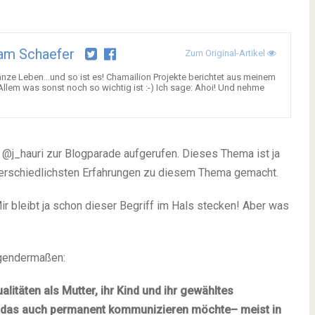
am Schaefer
Zum Original-Artikel
anze Leben...und so ist es! Chamailion Projekte berichtet aus meinem
Allem was sonst noch so wichtig ist :-) Ich sage: Ahoi! Und nehme
_hauri zur Blogparade aufgerufen. Dieses Thema ist ja
unterschiedlichsten Erfahrungen zu diesem Thema gemacht.
r bleibt ja schon dieser Begriff im Hals stecken! Aber was
olgendermaßen:
ualitäten als Mutter, ihr Kind und ihr gewähltes
nd das auch permanent kommunizieren möchte– meist in