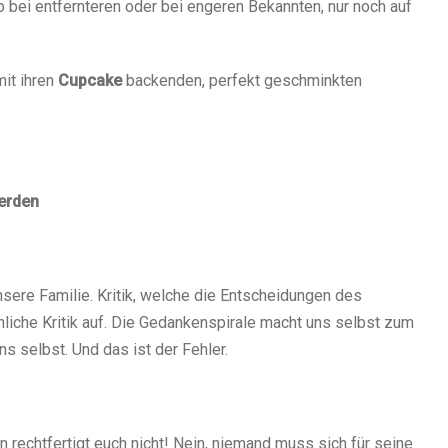
 bei entfernteren oder bei engeren Bekannten, nur noch auf
it ihren
Cupcake
backenden, perfekt geschminkten
erden
nsere Familie. Kritik, welche die Entscheidungen des
nliche Kritik auf. Die Gedankenspirale macht uns selbst zum
s selbst. Und das ist der Fehler.
nn rechtfertigt euch nicht! Nein, niemand muss sich für seine