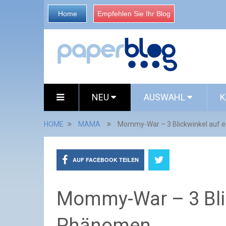
Home
Empfehlen Sie Ihr Blog
NEU
AUSWAHL
K
HOME
MAMA
Mommy-War – 3 Blickwinkel auf 
AUF FACEBOOK TEILEN
Mommy-War – 3 Blic
Phänomen