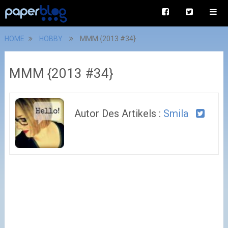
HOME
HOBBY
MMM {2013 #34}
MMM {2013 #34}
Autor Des Artikels :
Smila