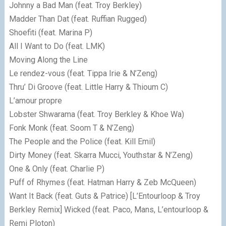
Johnny a Bad Man (feat. Troy Berkley)
Madder Than Dat (feat. Ruffian Rugged)
Shoefiti (feat. Marina P)
All I Want to Do (feat. LMK)
Moving Along the Line
Le rendez-vous (feat. Tippa Irie & N’Zeng)
Thru’ Di Groove (feat. Little Harry & Thioum C)
L’amour propre
Lobster Shwarama (feat. Troy Berkley & Khoe Wa)
Fonk Monk (feat. Soom T & N’Zeng)
The People and the Police (feat. Kill Emil)
Dirty Money (feat. Skarra Mucci, Youthstar & N’Zeng)
One & Only (feat. Charlie P)
Puff of Rhymes (feat. Hatman Harry & Zeb McQueen)
Want It Back (feat. Guts & Patrice) [L’Entourloop & Troy
Berkley Remix] Wicked (feat. Paco, Mans, L’entourloop &
Remi Ploton)