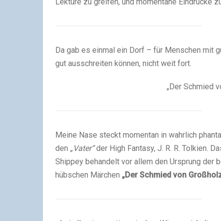
Lektüre zu greifen, und momentane Eindrücke zu
Da gab es einmal ein Dorf – für Menschen mit gu
gut ausschreiten können, nicht weit fort.
„Der Schmied vo
Meine Nase steckt momentan in wahrlich phantast
den
„Vater“
der High Fantasy, J. R. R. Tolkien. D
Shippey behandelt vor allem den Ursprung der 
hübschen Märchen
„Der Schmied von Großhol