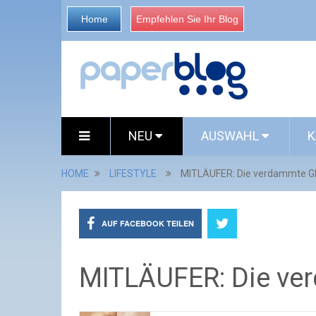
Home
Empfehlen Sie Ihr Blog
NEU
AUSWAHL
K
HOME
LIFESTYLE
MITLÄUFER: Die verdammte G
AUF FACEBOOK TEILEN
MITLÄUFER: Die ve