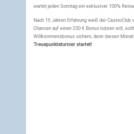
wartet jeden Sonntag ein exklusiver 100% Reloa
Nach 15 Jahren Erfahrung weiß der CasinoClub w
Chancen auf einen 250 € Bonus nutzen will, sol
Willkommensbonus sichern, denn diesen Monat 
Treuepunkteturnier startet!