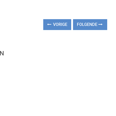
VORIGE
FOLGENDE
EN