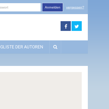
Anmelden
vergessen?
GLISTE DER AUTOREN