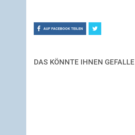
AUF FACEBOOK TEILEN
DAS KÖNNTE IHNEN GEFALL