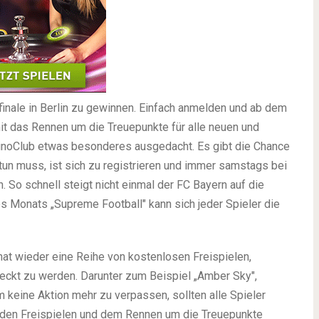
inale in Berlin zu gewinnen. Einfach anmelden und ab dem
it das Rennen um die Treuepunkte für alle neuen und
asinoClub etwas besonderes ausgedacht. Es gibt die Chance
tun muss, ist sich zu registrieren und immer samstags bei
 So schnell steigt nicht einmal der FC Bayern auf die
 Monats „Supreme Football" kann sich jeder Spieler die
nat wieder eine Reihe von kostenlosen Freispielen,
eckt zu werden. Darunter zum Beispiel „Amber Sky",
m keine Aktion mehr zu verpassen, sollten alle Spieler
n den Freispielen und dem Rennen um die Treuepunkte