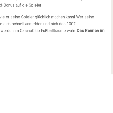
d-Bonus auf die Spieler!
ie er seine Spieler glücklich machen kann! Wer seine
lte sich schnell anmelden und sich den 100%
werden im CasinoClub Fußballträume wahr.
Das Rennen im