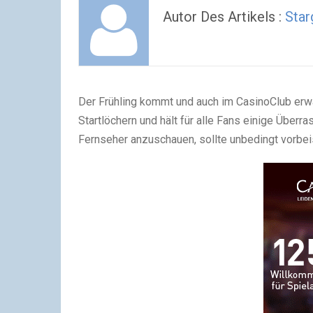
Autor Des Artikels :
Sta
Der Frühling kommt und auch im CasinoClub erw
Startlöchern und hält für alle Fans einige Überr
Fernseher anzuschauen, sollte unbedingt vorbe