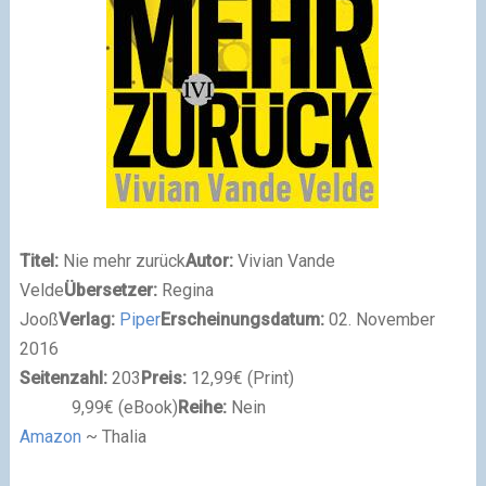
Titel:
Nie mehr zurück
Autor:
Vivian Vande
Velde
Übersetzer:
Regina
Jooß
Verlag:
Piper
Erscheinungsdatum:
02
. November
2016
Seitenzahl:
203
Preis:
12,99€
(Print)
9,99€
(eBook)
Reihe:
Nein
Amazon
~ Thalia