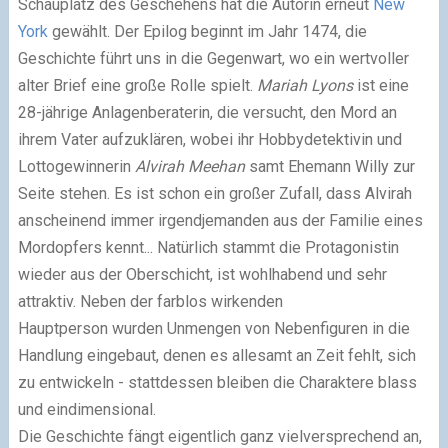
Schauplatz
des Geschehens hat die Autorin erneut
New
York
gewählt. Der Epilog beginnt im Jahr 1474, die
Geschichte führt uns in die Gegenwart, wo ein wertvoller
alter Brief eine große Rolle spielt.
Mariah Lyons
ist eine
28-jährige Anlagenberaterin, die versucht, den Mord an
ihrem Vater aufzuklären, wobei ihr
Hobbydetektivin und
Lottogewinnerin
Alvirah Meehan
samt Ehemann Willy zur
Seite stehen. Es ist schon ein großer Zufall, dass Alvirah
anscheinend immer irgendjemanden aus der Familie eines
Mordopfers kennt... Natürlich stammt die Protagonistin
wieder aus der Oberschicht, ist wohlhabend und sehr
attraktiv.
Neben der farblos wirkenden
Hauptperson
wurden Unmengen von Nebenfiguren in die
Handlung eingebaut, denen es allesamt an Zeit fehlt, sich
zu entwickeln - stattdessen bleiben die
Charaktere
blass
und eindimensional.
Die Geschichte fängt eigentlich ganz vielversprechend an,