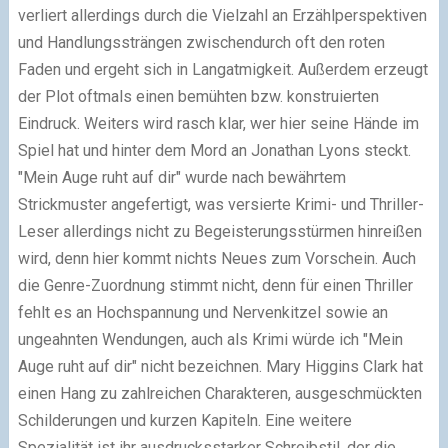
verliert allerdings durch die
Vielzahl an Erzählperspektiven
und Handlungssträngen
zwischendurch oft den roten
Faden und ergeht sich in Langatmigkeit.
Außerdem erzeugt
der
Plot
oftmals einen bemühten bzw. konstruierten
Eindruck. Weiters wird rasch klar, wer hier seine Hände im
Spiel hat und hinter dem Mord an Jonathan Lyons steckt.
"Mein Auge ruht auf dir" wurde nach bewährtem
Strickmuster angefertigt, was versierte Krimi- und Thriller-
Leser allerdings nicht zu Begeisterungsstürmen hinreißen
wird, denn hier kommt nichts Neues zum Vorschein.
Auch
die Genre-Zuordnung stimmt nicht, denn für einen Thriller
fehlt es an Hochspannung und Nervenkitzel sowie an
ungeahnten Wendungen, auch als Krimi würde ich "Mein
Auge ruht auf dir" nicht bezeichnen. Mary Higgins Clark hat
einen Hang zu zahlreichen Charakteren, ausgeschmückten
Schilderungen und kurzen Kapiteln. Eine weitere
Spezialität ist ihr ausdrucksstarker
Schreibstil
, der die