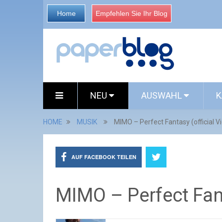
Home
Empfehlen Sie Ihr Blog
NEU
AUSWAHL
K
HOME
MUSIK
MIMO – Perfect Fantasy (official V
AUF FACEBOOK TEILEN
MIMO – Perfect Fant