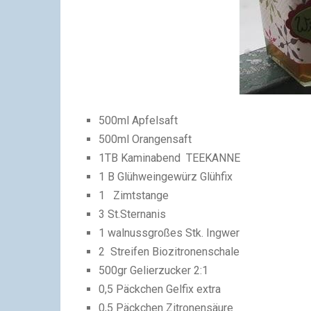
500ml Apfelsaft
500ml Orangensaft
1TB Kaminabend TEEKANNE
1 B Glühweingewürz Glühfix
1 Zimtstange
3 St.Sternanis
1 walnussgroßes Stk. Ingwer
2 Streifen Biozitronenschale
500gr Gelierzucker 2:1
0,5 Päckchen Gelfix extra
0,5 Päckchen Zitronensäure