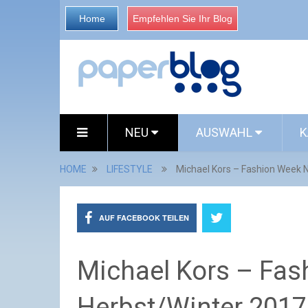
Home
Empfehlen Sie Ihr Blog
NEU
AUSWAHL
K
HOME
LIFESTYLE
Michael Kors – Fashion Week 
AUF FACEBOOK TEILEN
Michael Kors – Fa
Herbst/Winter 201