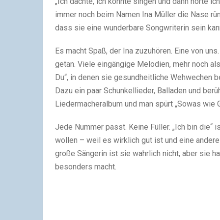
„Ich dachte, ich könnte singen und dann hörte ich
immer noch beim Namen Ina Müller die Nase rümpf
dass sie eine wunderbare Songwriterin sein kann
Es macht Spaß, der Ina zuzuhören. Eine von uns. 
getan. Viele eingängige Melodien, mehr noch al
Du“, in denen sie gesundheitliche Wehwechen be
Dazu ein paar Schunkellieder, Balladen und berüh
Liedermacheralbum und man spürt „Sowas wie G
Jede Nummer passt. Keine Füller. „Ich bin die“ is
wollen – weil es wirklich gut ist und eine ander
große Sängerin ist sie wahrlich nicht, aber sie 
besonders macht.