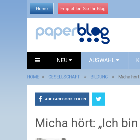
Home
Empfehlen Sie Ihr Blog
NEU
AUSWAHL
K
HOME
GESELLSCHAFT
BILDUNG
Micha hört:
AUF FACEBOOK TEILEN
Micha hört: „Ich bin