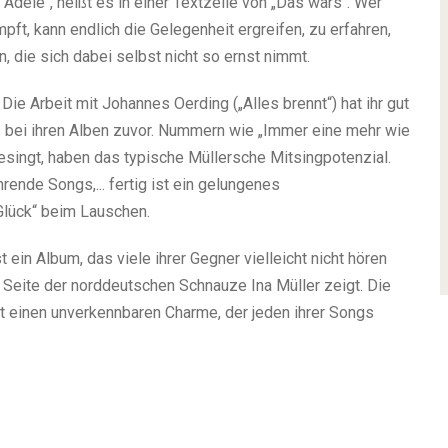
 Adele“, heißt es in einer Textzeile von „Das wars“. Wer
t, kann endlich die Gelegenheit ergreifen, zu erfahren,
, die sich dabei selbst nicht so ernst nimmt.
Die Arbeit mit Johannes Oerding („Alles brennt“) hat ihr gut
s bei ihren Alben zuvor. Nummern wie „Immer eine mehr wie
singt, haben das typische Müllersche Mitsingpotenzial.
rende Songs,... fertig ist ein gelungenes
lück“ beim Lauschen.
t ein Album, das viele ihrer Gegner vielleicht nicht hören
e Seite der norddeutschen Schnauze Ina Müller zeigt. Die
hat einen unverkennbaren Charme, der jeden ihrer Songs