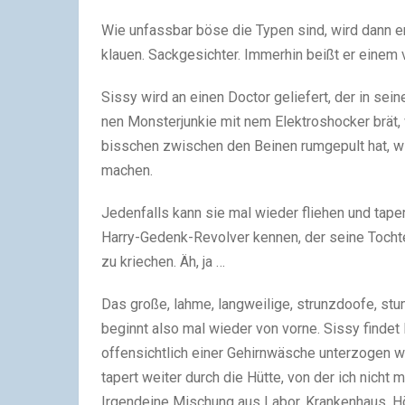
Wie unfassbar böse die Typen sind, wird dann end
klauen. Sackgesichter. Immerhin beißt er einem v
Sissy wird an einen Doctor geliefert, der in sei
nen Monsterjunkie mit nem Elektroshocker brät,
bisschen zwischen den Beinen rumgepult hat, wi
machen.
Jedenfalls kann sie mal wieder fliehen und taper
Harry-Gedenk-Revolver kennen, der seine Tochter
zu kriechen. Äh, ja …
Das große, lahme, langweilige, strunzdoofe, st
beginnt also mal wieder von vorne. Sissy findet
offensichtlich einer Gehirnwäsche unterzogen 
tapert weiter durch die Hütte, von der ich nicht 
Irgendeine Mischung aus Labor, Krankenhaus, H