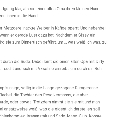
gültig klar, als sie einer alten Oma ihren kleinen Hund
on ihnen in die Hand.
ner Metzgerei nackte Weiber in Käfige sperrt. Und nebenbei
 wenn er gerade Lust dazu hat. Nachdem er Sissy ein
rd sie zum Dinnertisch geführt, um … was weiß ich was, zu
t durch die Bude. Dabei lernt sie einen alten Opa mit Dirty
 sucht und sich mit Vaseline einreibt, um durch ein Rohr
umpfsinnige, völlig in die Länge gezogene Rumgerenne
 Rachel, die Tochter des Revolvermanns, die aber
wurde, oder sowas. Trotzdem nimmt sie sie mit und man
mal ansatzweise weiß, was die eigentlich darstellen soll.
öhlenkomplex, Irrenanstalt und Sado-Maso-Club. Könnte