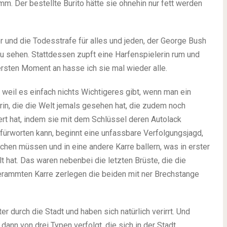
imm. Der bestellte Burito hätte sie ohnehin nur fett werden
 und die Todesstrafe für alles und jeden, der George Bush
 zu sehen. Stattdessen zupft eine Harfenspielerin rum und
rsten Moment an hasse ich sie mal wieder alle.
 weil es einfach nichts Wichtigeres gibt, wenn man ein
rin, die die Welt jemals gesehen hat, die zudem noch
gert hat, indem sie mit dem Schlüssel deren Autolack
befürworten kann, beginnt eine unfassbare Verfolgungsjagd,
hen müssen und in eine andere Karre ballern, was in erster
lt hat. Das waren nebenbei die letzten Brüste, die die
erammten Karre zerlegen die beiden mit ner Brechstange
r durch die Stadt und haben sich natürlich verirrt. Und
n von drei Typen verfolgt, die sich in der Stadt