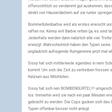
offensichtlich so verdammt gut auskennen, das
direkt von Häuserdächern auf sie runter springen
Bommeltütenbarbie wird als erstes erwischt und s
raffen nix. Kenny will Barbie retten (ja, es sind t
Jedenfalls werden dann natürlich alle vier Trot
erwürgt. Wahrscheinlich haben den Typen seine
unglaublich aufregende Rumgerenne jetzt mal e
Sissy hat sich mittlerweile irgendwo in nem Sch
kommt. Um sich die Zeit zu vertreiben fressen 
Kalzium aus Milchtüten.
Sissy hat sich nen BOMBENGÜRTEL!!! umgeschna
los. Immerhin wird sie nach ein paar Minuten er
gebracht zu werden. Die Cops gucken sich das Ga
Typen offenbar besser nicht anlegt.