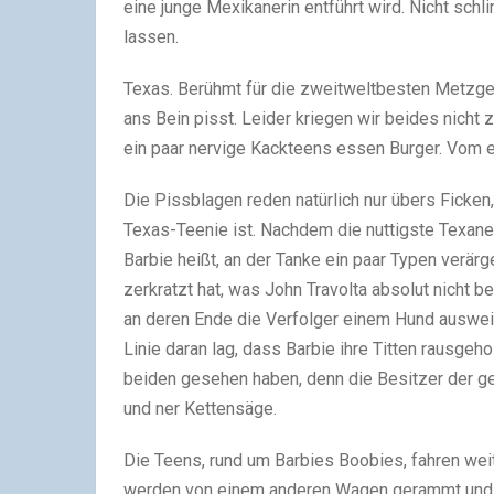
eine junge Mexikanerin entführt wird. Nicht schl
lassen.
Texas. Berühmt für die zweitweltbesten Metzger
ans Bein pisst. Leider kriegen wir beides nicht
ein paar nervige Kackteens essen Burger. Vom e
Die Pissblagen reden natürlich nur übers Ficken,
Texas-Teenie ist. Nachdem die nuttigste Texane
Barbie heißt, an der Tanke ein paar Typen verär
zerkratzt hat, was John Travolta absolut nicht 
an deren Ende die Verfolger einem Hund ausweic
Linie daran lag, dass Barbie ihre Titten rausgeho
beiden gesehen haben, denn die Besitzer der g
und ner Kettensäge.
Die Teens, rund um Barbies Boobies, fahren weite
werden von einem anderen Wagen gerammt und dan