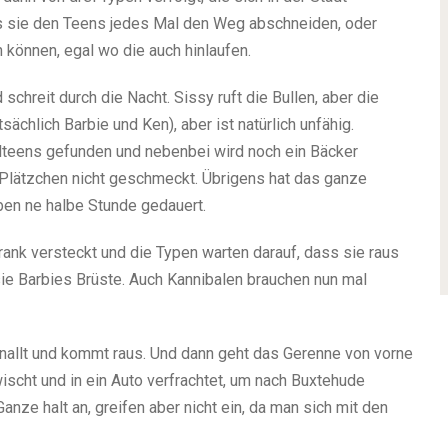
s sie den Teens jedes Mal den Weg abschneiden, oder
 können, egal wo die auch hinlaufen.
chreit durch die Nacht. Sissy ruft die Bullen, aber die
atsächlich Barbie und Ken), aber ist natürlich unfähig.
telteens gefunden und nebenbei wird noch ein Bäcker
 Plätzchen nicht geschmeckt. Übrigens hat das ganze
ben ne halbe Stunde gedauert.
rank versteckt und die Typen warten darauf, dass sie raus
sie Barbies Brüste. Auch Kannibalen brauchen nun mal
llt und kommt raus. Und dann geht das Gerenne von vorne
wischt und in ein Auto verfrachtet, um nach Buxtehude
nze halt an, greifen aber nicht ein, da man sich mit den