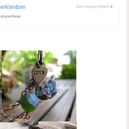
zerklimbim
Zum Original-Artikel
 Lampenfeuer