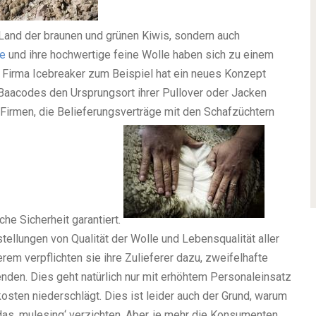
 Land der braunen und grünen Kiwis, sondern auch
e
und ihre hochwertige feine Wolle haben sich zu einem
 Firma Icebreaker zum Beispiel hat ein neues Konzept
Baacodes den Ursprungsort ihrer Pullover oder Jacken
 Firmen, die Belieferungsverträge mit den Schafzüchtern
he Sicherheit garantiert.
stellungen von Qualität der Wolle und Lebensqualität aller
erem verpflichten sie ihre Zulieferer dazu, zweifelhafte
den. Dies geht natürlich nur mit erhöhtem Personaleinsatz
sten niederschlägt. Dies ist leider auch der Grund, warum
das ‚mulesing‘ verzichten. Aber, je mehr die Konsumenten