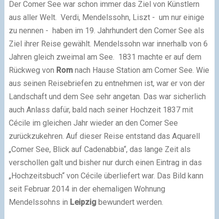
Der Comer See war schon immer das Ziel von Künstlern
aus aller Welt.
Verdi,
Mendelssohn,
Liszt -
um nur einige
zu nennen
- haben im 19. Jahrhundert den Comer See als
Ziel ihrer Reise gewählt.
Mendelssohn war innerhalb von 6
Jahren gleich zweimal am See.
1
831 machte er auf dem
Rückweg
von
Rom
nach Hause Station am Comer See.
Wie
aus seinen Reisebriefen zu entnehmen ist, war er von der
Landschaft und dem See sehr angetan.
Das war sicherlich
auch Anlass dafür, bald nach seiner Hochzeit
1837 mit
Cécile im gleichen Jahr wieder an den Comer See
zurückzukehren.
Auf dieser Reise entstand das Aquarell
„Comer See, Blick auf Cadenabbia“, das lange Zeit als
verschollen galt und bisher nur
durch einen Eintrag in das
„Hochzeitsbuch“
von Cécile überliefert war.
Das Bild kann
seit Februar 2014 in der ehemaligen Wohnung
Mendelssohns in
Leipzig
bewundert werden.