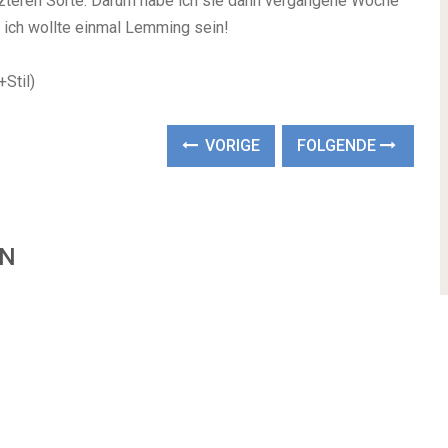
etzteren Sorte. Darum habe ich sie dann vergangene Woche
ich wollte einmal Lemming sein!
+Stil)
VORIGE
FOLGENDE
EN