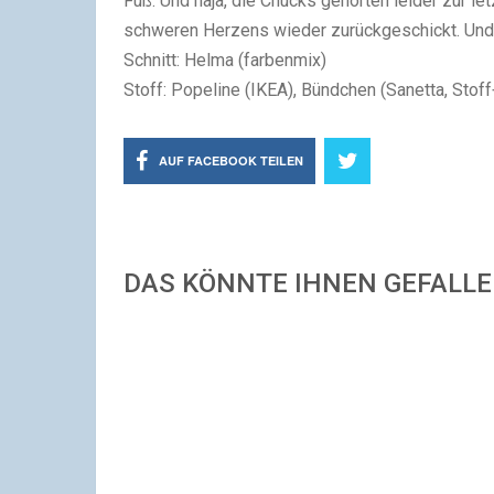
Fuß. Und naja, die Chucks gehörten leider zur l
schweren Herzens wieder zurückgeschickt. Und 
Schnitt: Helma (farbenmix)
Stoff: Popeline (IKEA), Bündchen (Sanetta, Stoff
AUF FACEBOOK TEILEN
DAS KÖNNTE IHNEN GEFALL