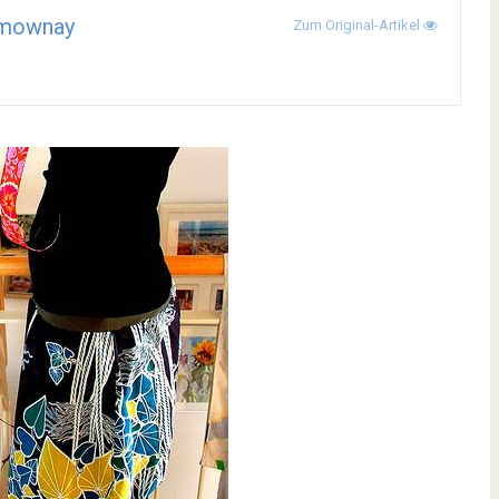
mownay
Zum Original-Artikel