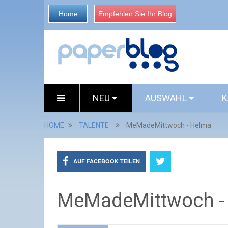
Home
Empfehlen Sie Ihr Blog
NEU
AUSWAHL
K
HOME
TALENTE
MeMadeMittwoch - Helma
AUF FACEBOOK TEILEN
MeMadeMittwoch -