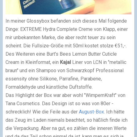
In meiner Glossybox befanden sich dieses Mal folgende
Dinge: EXTREME Hydra Complete Creme von Klapp, einer
mir unbekannten Marke, die aber recht teuer zu sein
scheint. Die Fullsize-Größe mit 50ml kostet stolze €51,-.
Des Weiteren eine Burt's Bees Lemon Butter Cuticle
Cream in Kleinformat, ein
Kajal
Liner von LCN in "metallic
braun" und ein Shampoo von Schwarzkopf Professional
essensity ohne Silikone, Parrafine, Parabene,
Formaldehyde und künstliche Duftstoffe.
Das Highlight der Box war aber wohl "WimpernKraft" von
Tana Cosmetics. Das Design ist so was von 80er -
schrecklich! Wie die Feile aus der
August-Box
. Ich hätte
das Zeug im Laden niemals beachtet, so häßlich finde ich
die Verpackung. Aber na gut, es zählen die inneren Werte
und da das Teil schon einmal da ist, kann man es sich ja