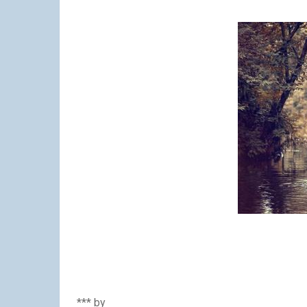
*** by