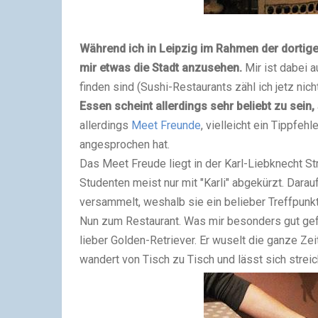
Während ich in Leipzig im Rahmen der dortig
mir etwas die Stadt anzusehen.
Mir ist dabei a
finden sind (Sushi-Restaurants zähl ich jetz nic
Essen scheint allerdings sehr beliebt zu sein,
allerdings
Meet Freunde
, vielleicht ein Tippfe
angesprochen hat.
Das Meet Freude liegt in der Karl-Liebknecht Str
Studenten meist nur mit "Karli" abgekürzt. Dara
versammelt, weshalb sie ein belieber Treffpunkt 
Nun zum Restaurant. Was mir besonders gut gefal
lieber Golden-Retriever. Er wuselt die ganze Zeit
wandert von Tisch zu Tisch und lässt sich streich