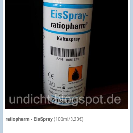
ratiopharm - EisSpray
(100ml/3,23€)