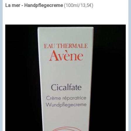
La mer - Handpflegecreme
(100ml/13,5€)