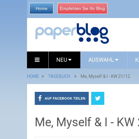
Home
Empfehlen Sie Ihr Blog
NEU
AUSWAHL
K
HOME
TAGEBUCH
Me, Myself & I - KW 21/12
AUF FACEBOOK TEILEN
Me, Myself & I - KW