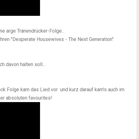
ne arge Tränendrücker-Folge...
 Jahren "Desperate Housewives - The Next Generation"
h davon halten soll...
lock Folge kam das Lied vor und kurz darauf kam's auch im
ner absoluten favourites!