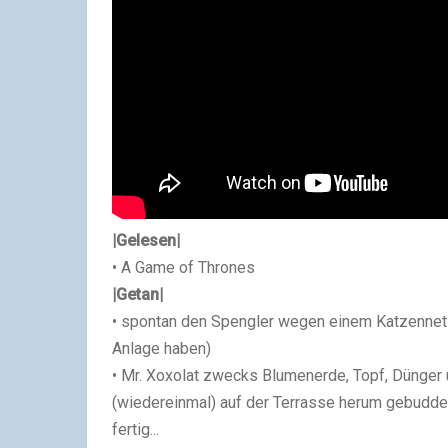
|Gelesen|
• A Game of Thrones
|Getan|
• spontan den Spengler wegen einem Katzennetz
Anlage haben)
• Mr. Xoxolat zwecks Blumenerde, Topf, Dünger
(wiedereinmal) auf der Terrasse herum gebuddelt
fertig...