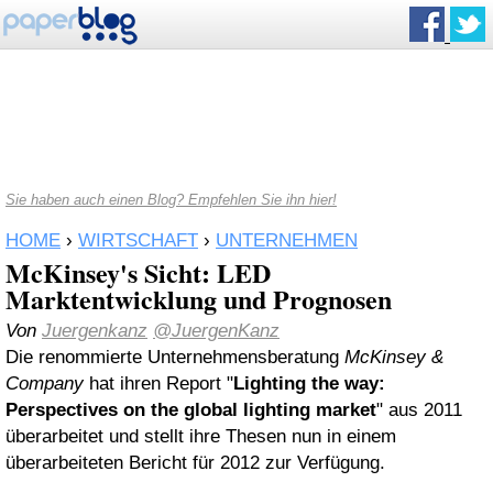
Sie haben auch einen Blog? Empfehlen Sie ihn hier!
HOME
›
WIRTSCHAFT
›
UNTERNEHMEN
McKinsey's Sicht: LED
Marktentwicklung und Prognosen
Von
Juergenkanz
@JuergenKanz
Die renommierte Unternehmensberatung
McKinsey &
Company
hat ihren Report "
Lighting the way:
Perspectives on the global lighting market
" aus 2011
überarbeitet und stellt ihre Thesen nun in einem
überarbeiteten Bericht für 2012 zur Verfügung.