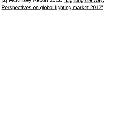
[2] McKinsey Report 2012:
"Lighting the way:
Perspectives on global lighting market 2012"