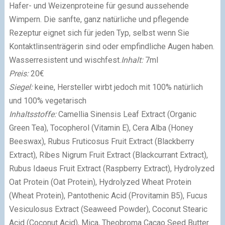
Hafer- und Weizenproteine für gesund aussehende
Wimpern. Die sanfte, ganz natürliche und pflegende
Rezeptur eignet sich für jeden Typ, selbst wenn Sie
Kontaktlinsenträgerin sind oder empfindliche Augen haben.
Wasserresistent und wischfest.
Inhalt:
7ml
Preis:
20€
Siegel:
keine, Hersteller wirbt jedoch mit 100% natürlich
und 100% vegetarisch
Inhaltsstoffe:
Camellia Sinensis Leaf Extract (Organic
Green Tea), Tocopherol (Vitamin E), Cera Alba (Honey
Beeswax), Rubus Fruticosus Fruit Extract (Blackberry
Extract), Ribes Nigrum Fruit Extract (Blackcurrant Extract),
Rubus Idaeus Fruit Extract (Raspberry Extract), Hydrolyzed
Oat Protein (Oat Protein), Hydrolyzed Wheat Protein
(Wheat Protein), Pantothenic Acid (Provitamin B5), Fucus
Vesiculosus Extract (Seaweed Powder), Coconut Stearic
Acid (Coconut Acid), Mica, Theobroma Cacao Seed Butter