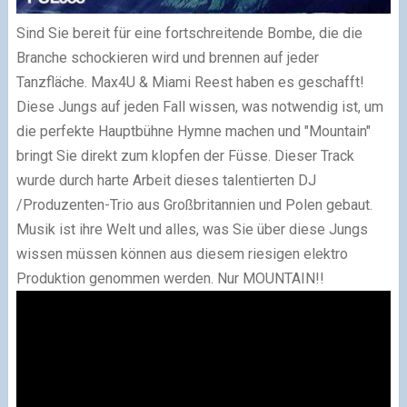
Sind Sie bereit für
eine fortschreitende
Bombe
, die die
Branche
schockieren wird
und brennen
auf jeder
Tanzfläche.
Max4U
&
Miami
Reest
haben es geschafft!
Diese Jungs
auf jeden Fall
wissen
, was notwendig ist, um
die perfekte
Hauptbühne
Hymne
machen
und
"
Mountain"
bringt Sie direkt
zum klopfen
der Füsse.
Dieser Track
wurde
durch harte Arbeit
dieses
talentierten
DJ
/
Produzenten
-Trio aus
Großbritannien und Polen
gebaut.
Musik ist
ihre Welt
und
alles, was Sie
über diese Jungs
wissen müssen
können
aus diesem
riesigen
elektro
Produktion
genommen werden.
Nur
MOUNTAIN
!!