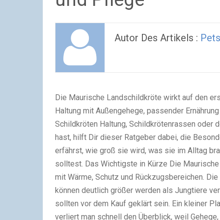
Autor Des Artikels :
Pets
Die Maurische Landschildkröte wirkt auf den ersten Blick unkompliziert, braucht aber eine gut geplante Haltung mit Außengehege, passender Ernährung und genauer Vorbereitung. Wenn Du Dich bereits mit Schildkröten Haltung, Schildkrötenrassen oder dem Thema Griechische Landschildkröte halten beschäftigt hast, hilft Dir dieser Ratgeber dabei, die Besonderheiten von Testudo graeca besser einzuordnen. Du erfährst, wie groß sie wird, was sie im Alltag braucht und welche Fehler Du vor dem Kauf vermeiden solltest. Das Wichtigste in Kürze Die Maurische Landschildkröte braucht ein strukturiertes Außengehege mit Wärme, Schutz und Rückzugsbereichen. Die Größe hängt von Unterart und Geschlecht ab; Weibchen können deutlich größer werden als Jungtiere vermuten lassen. Futter, Winterstarre und rechtliche Unterlagen sollten vor dem Kauf geklärt sein. Ein kleiner Planungstipp für die Ausstattung Gerade bei Landschildkröten verliert man schnell den Überblick, weil Gehege, Frühbeet, Wärme, UV-Versorgung, Wasserstelle und Futterpflanzen zusammenpassen müssen. Die Schildkröten-Liste* kann als kompakte Orientierung helfen, wenn Du erst einmal sammeln möchtest, was für die Haltung wirklich relevant ist. Sinnvoll ist sie vor allem dann, wenn Du ein Außengehege planst und Ausstattung nicht wahllos zusammensuchen willst. Was ist eine Maurische Landschildkröte? Die Maurische Landschildkröte heißt wissenschaftlich Testudo graeca. Sie gehört zu den europäischen beziehungsweise mediterranen Landschildkröten, kommt aber nicht nur in Europa vor. Je nach Unterart bewohnt sie Regionen in Europa, Nordafrika und Westasien. Die Reptilienauffangstation München beschreibt Testudo graeca als Art mit mehreren Unterarten und unterschiedlichen Herkunftsregionen. Für Halter ist diese Einordnung wichtig, weil „Maurische Landschildkröte“ nicht automatisch bedeutet, dass jedes Tier exakt dieselben Ansprüche hat. Die Unterart kann Einfluss auf Größe, Herkunftsklima und Winterverhalten haben. Deshalb reicht es vor dem Kauf nicht, nur den deutschen Artnamen zu kennen. Im Alltag zeigt sich das besonders bei der Frage nach Winterstarre, Temperatur und Gehegeplanung. Ein Jungtier wirkt oft klein und überschaubar. Einige Jahre später braucht es aber deutlich mehr Platz, mehr Struktur und eine Haltung, die zur tatsächlichen Unterart passt. Wie groß wird eine Maurische Landschildkröte? Die Größe hängt stark von Unterart, Geschlecht und Herkunft ab. Häufig werden Maurische Landschildkröten etwa 20 bis 25 Zentimeter groß. Weibchen können je nach Unterart deutlich größer werden; für Testudo graeca ibera werden auch größere Weibchen beschrieben. Das ist für die Haltung entscheidend. Wer nur ein kleines Jungtier sieht, unterschätzt schnell den späteren Platzbedarf. Ein Gehege, das für ein Jungtier noch großzügig wirkt, kann für ein erwachsenes Tier zu knapp, zu einheitlich oder zu wenig strukturiert sein. Bereich Bedeutung für die Haltung Jungtier braucht Schutz, Wärme, Übersicht und sichere Begrenzung adultes Tier benötigt mehr Fläche, feste Zonen und stabile Gehegestruktur Weibchen können je nach Unterart größer werden und mehr Platz beanspruchen mehrere Tiere brauchen Ausweichbereiche und bei Bedarf Trennmöglichkeiten Eine gute Planung beginnt deshalb nicht mit der Frage, wo das Tier heute hineinpasst. Wichtiger ist die Frage, wie das Gehege in einigen Jahren funktionieren wird. Woran erkennt man die Besonderheiten von Testudo graeca? Die Maurische Landschildkröte wird oft mit anderen Landschildkröten verglichen, besonders mit der Griechischen Landschildkröte. Typische Merkmale sind unter anderem die Sporne an den Oberschenkeln, kräftige Schuppen an den Vorderbeinen und meist ein ungeteilter Schwanzschild. Diese Merkmale werden in Artbeschreibungen zur Unterscheidung genannt. Für Anfänger ist das trotzdem kein sicherer Selbsttest. Jungtiere können schwer einzuordnen sein, und auch Unterarten unterscheiden sich. Deshalb sollten Kaufinteressierte nicht nur nach Fotos entscheiden, sondern auf korrekte Papiere, Herkunftsnachweis und die genaue Bezeichnung achten. Ein typischer Fehler entsteht genau hier: Man kauft „eine Landschildkröte“, richtet ein allgemeines Gehege ein und merkt später, dass Futter, Winterstarre oder Temperaturführung genauer geplant werden müssen. Je früher die Unterart geklärt ist, desto besser lässt sich die Haltung vorbereiten. [BILD1] Welche Haltung braucht die Maurische Landschildkröte? Die Maurische Landschildkröte ist ein wechselwarmes Tier. Sie braucht Wärme, UV-Licht, Rückzugsorte, sichere Begrenzung und einen Tagesablauf, der ihrem natürlichen Verhalten entgegenkommt. In der Praxis bedeutet das: Ein dauerhaftes Leben in einem kleinen Innenberei