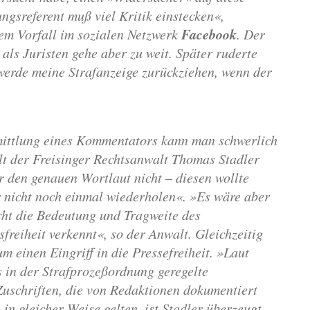
gsreferent muß viel Kritik einstecken«,
Facebook
dem Vorfall im sozialen Netzwerk
. Der
ls Juristen gehe aber zu weit. Später ruderte
 werde meine Strafanzeige zurückziehen, wenn der
ittlung eines Kommentators kann man schwerlich
elt der Freisinger Rechtsanwalt Thomas Stadler
er den genauen Wortlaut nicht – diesen wollte
 nicht noch einmal wiederholen«. »Es wäre aber
cht die Bedeutung und Tragweite des
reiheit verkennt«, so der Anwalt. Gleichzeitig
m einen Eingriff in die Pressefreiheit. »Laut
 in der Strafprozeßordnung geregelte
uschriften, die von Redaktionen
dokumentiert
in gleicher Weise gelten, ist Stadler überzeugt.