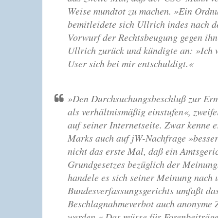
Weise mundtot zu machen. »Ein Ordnun
bemitleidete sich Ullrich indes nach 
Vorwurf der Rechtsbeugung gegen ihn a
Ullrich zurück und kündigte an: »Ich
User sich bei mir entschuldigt.«
»Den Durchsuchungsbeschluß zur Erm
als verhältnismäßig einstufen«, zweif
auf seiner Internetseite. Zwar kenne 
Marks auch auf jW-Nachfrage »besser
nicht das erste Mal, daß ein Amtsgeri
Grundgesetzes bezüglich der Meinungsf
handele es sich seiner Meinung nach u
Bundesverfassungsgerichts umfaßt das
Beschlagnahmeverbot auch anonyme Z
werden.« Das müsse für Forenbeiträge 