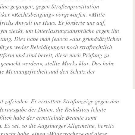
Pläne gegangen, gegen Straßenprostitution
tiker »Rechtsbeugung« vorgeworfen. »Mitte
lrichs Anwalt ins Haus. Er forderte uns auf,
nym steckt, um Unterlassungsansprüche gegen ihn
itung. Dies habe man jedoch »aus grundsätzlichen
tzen weder Beleidigungen noch strafrechtlich
tform und sind bereit, diese nach Prüfung zu
gemacht werden«, stellte Marks klar. Das habe
ie Meinungsfreiheit und den Schutz der
ht zufrieden. Er erstattete Strafanzeige gegen den
 Herausgabe der Daten, die Redaktion lehnte
ießlich habe der ermittelnde Beamte samt
. Es sei, so die Augsburger Allgemeine, bereits
rsucht habe, einen »Widersacher« auf diese