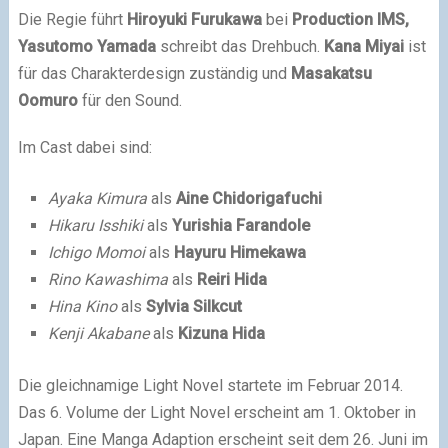
Die Regie führt
Hiroyuki Furukawa
bei
Production IMS,
Yasutomo Yamada
schreibt das Drehbuch.
Kana Miyai
ist
für das Charakterdesign zuständig und
Masakatsu
Oomuro
für den Sound.
Im Cast dabei sind:
Ayaka Kimura
als
Aine Chidorigafuchi
Hikaru Isshiki
als
Yurishia Farandole
Ichigo Momoi
als
Hayuru Himekawa
Rino Kawashima
als
Reiri Hida
Hina Kino
als
Sylvia Silkcut
Kenji Akabane
als
Kizuna Hida
Die gleichnamige Light Novel startete im Februar 2014.
Das 6. Volume der Light Novel erscheint am 1. Oktober in
Japan. Eine Manga Adaption erscheint seit dem 26. Juni im