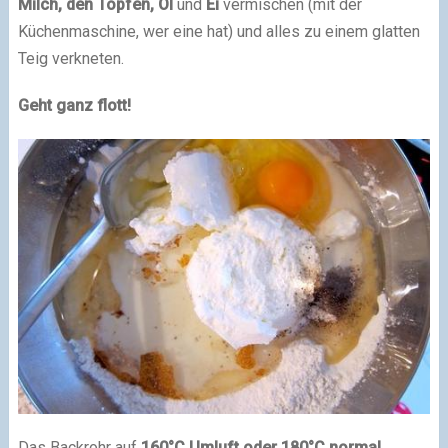
Milch, den Topfen,
Öl
und
Ei
vermischen (mit der
Küchenmaschine, wer eine hat) und alles zu einem glatten
Teig verkneten.
Geht ganz flott!
Das Backrohr auf
160°C Umluft oder 180°C normal