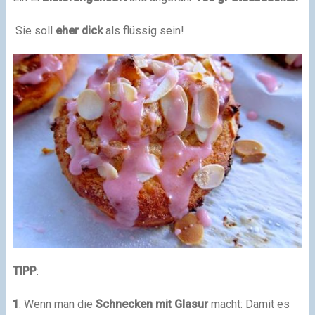
Sie soll
eher dick
als flüssig sein!
TIPP
:
1
. Wenn man die
Schnecken mit Glasur
macht: Damit es